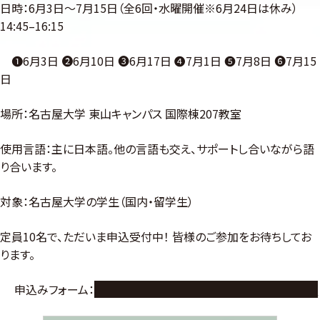
日時：6月3日〜7月15日（全6回・水曜開催※6月24日は休み）
14:45–16:15
❶6月3日 ❷6月10日 ❸6月17日 ❹7月1日 ❺7月8日 ❻7月15
日
場所：名古屋大学 東山キャンパス 国際棟207教室
使用言語：主に日本語。他の言語も交え、サポートし合いながら語
り合います。
対象：名古屋大学の学生（国内・留学生）
定員10名で、ただいま申込受付中！ 皆様のご参加をお待ちしてお
ります。
申込みフォーム：
https://forms.office.com/r/fxZr4xaNVf