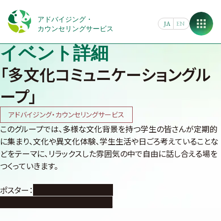
Skip
to
アドバイジング・
JA
EN
content
カウンセリングサービス
イベント詳細
「多文化コミュニケーショングル
ープ」
アドバイジング・カウンセリングサービス
このグループでは、多様な文化背景を持つ学生の皆さんが定期的
に集まり、文化や異文化体験、学生生活や日ごろ考えていることな
どをテーマに、リラックスした雰囲気の中で自由に話し合える場を
つくっていきます。
ポスター：
https://nuss.nagoya-
u.ac.jp/s/nqDc7yKiH56AkkT